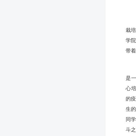
栽
学
带
是一
心培
的
生
同
斗