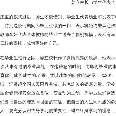
姜立校长与学生代表合
庄重的仪式过后，师生依依惜别。毕业生代表杨亚超发表了
培，特别是疫情期间为毕业生做的一切，表示将始终秉承辽传
院教师李妍代表全体教师向毕业生送去了临别祝福，表示有幸
着母校的寄托，成为更好的自己。
在毕业生临行之际，姜立校长作了真情流露的致辞。他表示
次从未有过的毕业典礼，在这难忘的时刻，向即将毕业的本专
育你们成长成才的老师们致以诚挚的问候!他表示，2020
疫情，汇聚起全国人民同舟共济、共克难关的磅礴力量。学校
的生命健康和安全放在首位，变被动为主动，为毕业生们创造
学们要把自己的理想同祖国的前途、把自己的人生同民族的命
之人；要充分认识终身学习的重要性，树立终身学习的理念，