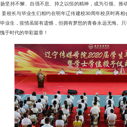
发扬坚持不懈、自强不息、持之以恒的精神，成为引领、推动
 姜校长与毕业生们相约在明年辽传建校30周年校庆时再
励毕业生，疫情虽留有遗憾，但拥有梦想的青春永远无悔。只
无愧于时代的华彩篇章！