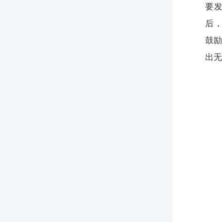
要
后，
鼓
出