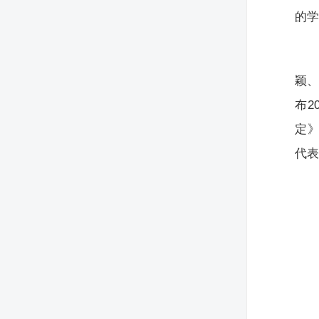
的
颖、
布2
定》
代