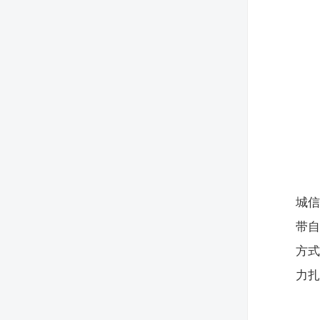
城
带
方
力