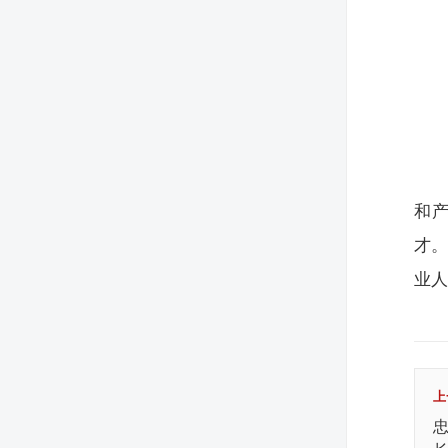
和
才
业
上