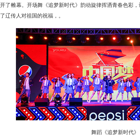
开了帷幕。开场舞《追梦新时代》韵动旋律挥洒青春色彩，
达了辽传人对祖国的祝福，。
舞蹈《追梦新时代》