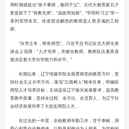
周时期就提出“弟子事师，敬同于父”。古代大教育家孔子
更是留下了“有教无类”、“温故而知新”、“学而时习之”等一
系列至理名言。传道授业解惑的教师是人类灵魂的工程
师。
“兴学之本，惟有师范”。习近平总书记在北大师生座
谈会上强调：“人才培养，关键在教师。教师队伍素质直
接决定着大学办学能力和水平。”
长期以来，辽宁传媒学院全面贯彻党的教育方针，坚
持社会主义办学方向，落实“立德树人”根本任务，明确应
用型人才培养目标，主动适应辽宁振兴发展要求，提高教
育教学质量，坚持全过程、全方位、全员育人，为辽宁社
会经济发展培养了大批实用型人才。
在过去的一年里，全校教师辛勤工作，甘于奉献，用
爱心和责任诠释师魂，以勤恳和敬业为人师表，为学校的