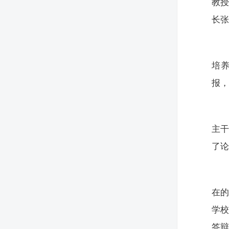
教
长
培
报
主
了
在
学
答