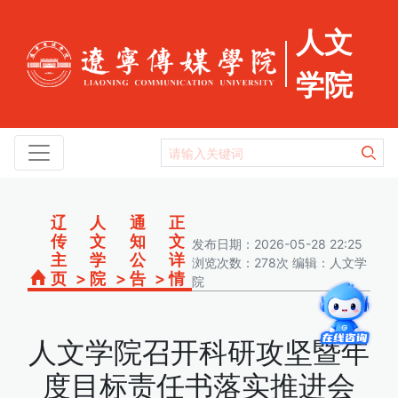
人文
学院
辽
人
通
正
传
文
知
文
发布日期：2026-05-28 22:25
主
学
公
详
浏览次数：278次 编辑：人文学
页
>
院
>
告
>
情
院
人文学院召开科研攻坚暨年
度目标责任书落实推进会