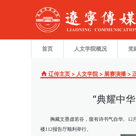
首页
人文学院概况
党
辽传主页
>
人文学院
>
展赛演播
>
“典耀中华
胸藏文墨虚若谷，腹有诗书气自华。12
楼112报告厅顺利举行。