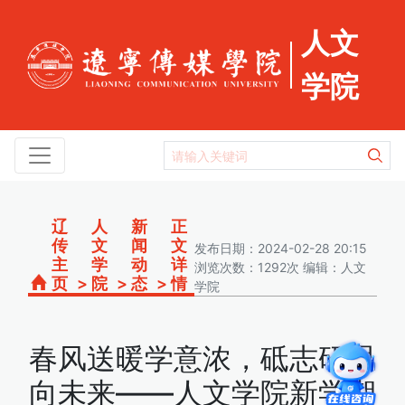
人文
学院
辽
人
新
正
传
文
闻
文
发布日期：2024-02-28 20:15
主
学
动
详
浏览次数：1292次 编辑：人文
页
>
院
>
态
>
情
学院
春风送暖学意浓，砥志研思
向未来——人文学院新学期