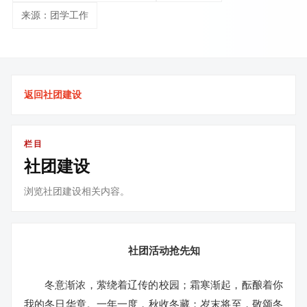
来源：团学工作
返回社团建设
栏目
社团建设
浏览社团建设相关内容。
社团活动抢先知
冬意渐浓，
萦绕着辽传的校园；
霜寒渐起，
酝酿着你
我的冬日华章。
一年一度，秋收冬藏；
岁末将至，敬颂冬