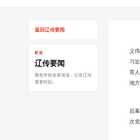
返回辽传要闻
义
栏目
习
辽传要闻
育
聚焦学校发展现场，记录辽传
重要时刻。
地
后幕
次