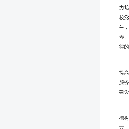
力
校
生
养
得
提
服
建
德
式