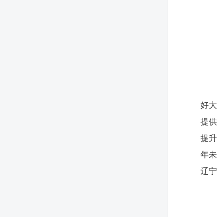
好
提
提
年
辽