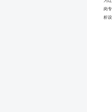
为
岗专
析