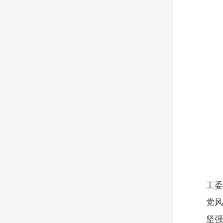
工
党风
坚