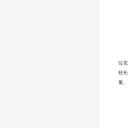
位竞
校
量