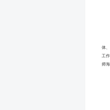
体、
工
师