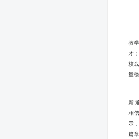
教
才；
校
量
新 
相信
示
篇