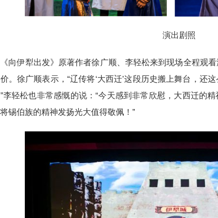
演出剧照
《向伊犁出发》原著作者徐广顺、李轻松来到现场全程观看
价。徐广顺表示，“辽传将‘大西迁’这段历史搬上舞台，还
”李轻松也非常感慨的说：“今天感到非常欣慰，大西迁的
将锡伯族的精神发扬光大值得敬佩！”