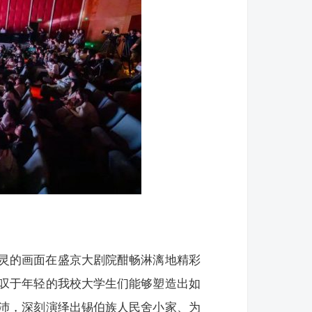
灵的画面在盛京大剧院酣畅淋漓地精彩
叹于年轻的我校大学生们能够塑造出如
沛，深刻演绎出锡伯族人民舍小家、为