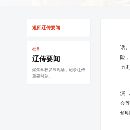
返回辽传要闻
话。
栏目
险，
辽传要闻
历
聚焦学校发展现场，记录辽传
重要时刻。
演
会
鲜