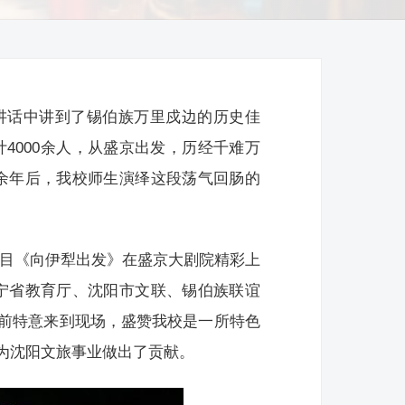
在讲话中讲到了锡伯族万里戍边的历史佳
计4000余人，从盛京出发，历经千难万
0余年后，我校师生演绎这段荡气回肠的
创剧目《向伊犁出发》在盛京大剧院精彩上
宁省教育厅、沈阳市文联、锡伯族联谊
前特意来到现场，盛赞我校是一所特色
为沈阳文旅事业做出了贡献。