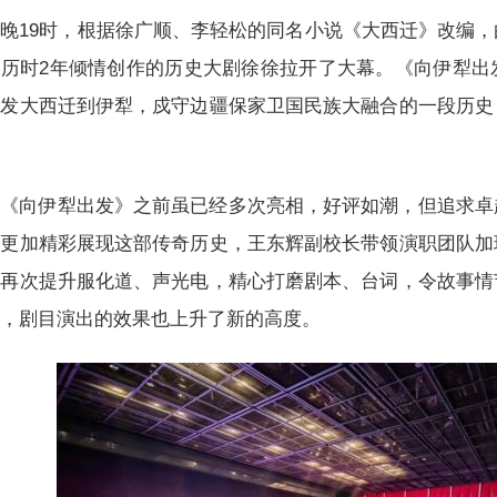
晚19时，根据徐广顺、李轻松的同名小说《大西迁》改编
生历时2年倾情创作的历史大剧徐徐拉开了大幕。《向伊犁出
出发大西迁到伊犁，戍守边疆保家卫国民族大融合的一段历史
。
《向伊犁出发》之前虽已经多次亮相，好评如潮，但追求卓
院更加精彩展现这部传奇历史，王东辉副校长带领演职团队加
景再次提升服化道、声光电，精心打磨剧本、台词，令故事情
富，剧目演出的效果也上升了新的高度。