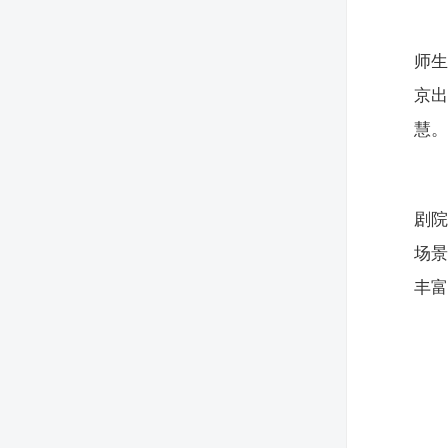
师
京
慧
剧
场
丰