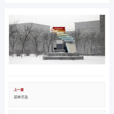
上一篇
层林尽染