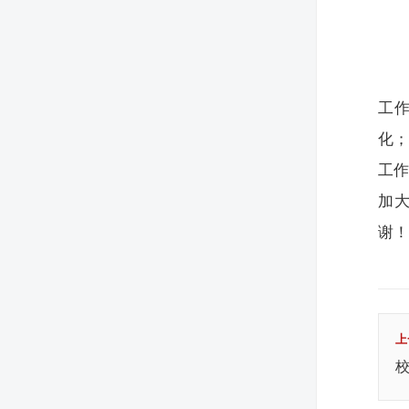
工
化
工
加大
谢
上