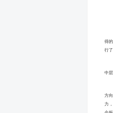
得
行
中
方
力
全