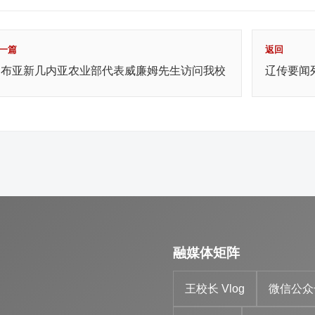
一篇
返回
巴布亚新几内亚农业部代表威廉姆先生访问我校
辽传要闻
融媒体矩阵
王校长 Vlog
微信公众