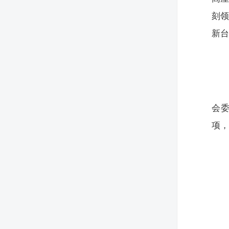
刻领
新
会
项，