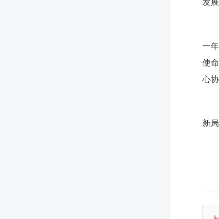
发
一年
使
心
新
上