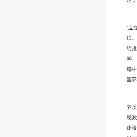
足
“立
绩
统
学
稳
国
养质
思
建