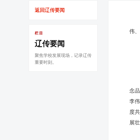
返回辽传要闻
伟
栏目
辽传要闻
聚焦学校发展现场，记录辽传
重要时刻。
念
李伟
度共
展