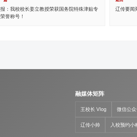
喜报：我校校长姜立教授荣获国务院特殊津贴专
辽传要闻
家荣誉称号！
融媒体矩阵
王校长 Vlog
微信公众
辽传小帅
入校预约小