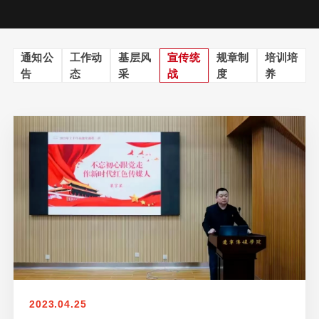
通知公
工作动
基层风
宣传统
规章制
培训培
告
态
采
战
度
养
2023.04.25