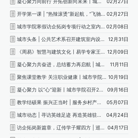
凝心聚力同前行 开拓创新向未来丨城市学院召开准备周例会
02月27日
开学第一课 | “热辣滚烫”新起航，“飞驰人生”赢未来
02月27日
城市学院寒假访企拓岗专项行动之室内设计行
02月08日
城市头条 | 公共艺术系召开建筑室内设计专业毕业设计分组抽签仪式
12月31日
《周易》智慧与建筑文化丨易学专家王炳中在辽传精彩开讲
12月09日
凝心聚力共奋进，总结蓄力再启航 | 城市学院召开期中工作总结会议
11月11日
聚焦课堂教学 关注职业健康丨城市学院召开第七教学周会议
10月19日
凝心聚力 以“心”迎新丨城市学院召开2023级新生入学教育工作部署会议
09月16日
教学结硕果 振兴正当时 | 服务乡村产业振兴——教学及科研成果展
05月07日
城市动态 | 寻访英雄足迹 再造英雄驻地—建昌县佛指山村红色研学调研纪实
04月24日
访企拓岗新篇章，辽传学子耀四方 | 巡访沈阳金泽装饰工程有限公司
04月17日