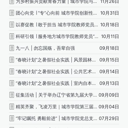
为乡村振兴贡献青春力量 | 城市学院与莲花村共建党建基地
11月26日
团心向党 ∣ “专”心向前 城市学院创新性党团活动(一)
10月31日
以赛促教 ∣ 敢于担当 城市学院教师党员“双带头人”典型事迹（三）
10月18日
科研引领 ∣ 服务地方城市学院教师党员“双带头人”典型事迹（二）
10月11日
九一八 | 勿忘国殇，吾辈自强
09月18日
“春晓计划”之暑假社会实践 | 风景园林2101杜雨桐
09月15日
“春晓计划”之暑假社会实践 | 公共艺术2101常梓晴
09月14日
“春晓计划”之暑假社会实践 | 室内自本2101王璐熙
09月13日
征集活动 | 关于举办辽宁省第九届大学生“爱我国防”演讲比赛
09月09日
精英齐聚，飞凌万里｜城市学院第三届团总支学生会例会报告
09月04日
“牢记嘱托 勇毅前进” | 城市学院党总支观看2022年高校党组织示范微党课展播
07月29日