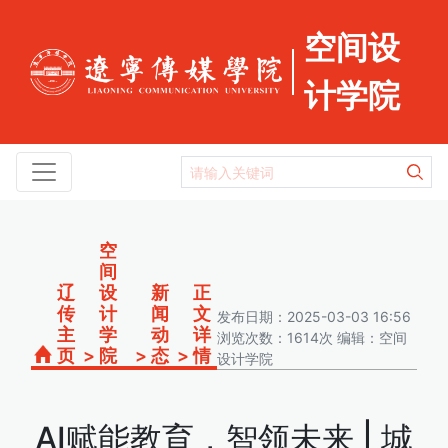
空间设
计学院
空
间
辽
设
新
正
传
计
闻
文
发布日期：2025-03-03 16:56
主
学
动
详
浏览次数：1614次 编辑：空间
页
>
院
>
态
>
情
设计学院
AI赋能教育，智领未来 | 城