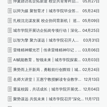
仲夏踏访名企拓新途 校企共育青衿启鹏程|巡访沈阳盛美装饰工程有限公司
05月27日
以辩为媒 聚智育才丨城市学院毕业答辩同期人才培养论证会
05月24日
扎根沈北谋发展 校企协同育新机丨 巡访沈阳鸿瑞源项目管理有限公司
05月09日
城市学院开展访企拓岗专项行动丨深化校企协同育人新路径
04月25日
以智为擎 聚力谋远丨城市学院召开人才培养方案论证会
03月31日
雷锋精神耀光芒 | 传承雷锋精神印记，书写时代奉献新篇
03月06日
AI赋能教育，智领未来 | 城市学院探索AI技术教学应用新路径
03月03日
乘势而上开新局，勇毅前行创辉煌丨城市学院召开新学期教职工大会
02月24日
名师大讲堂丨王惠宁教授解读专业教学的内核与外延
12月13日
重返校园，共话成长｜城市学院开展优秀校友经验分享会
12月04日
聚势谋远 共筑未来丨城市学院召开“深化产教融合 共创数智育人”研讨会
11月17日