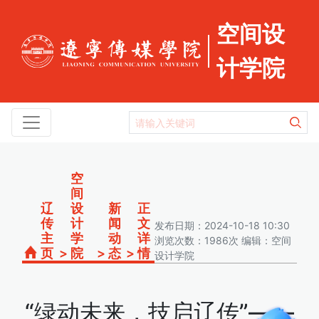
空间设
计学院
空
间
辽
设
新
正
传
计
闻
文
发布日期：2024-10-18 10:30
主
学
动
详
浏览次数：1986次 编辑：空间
页
>
院
>
态
>
情
设计学院
“绿动未来，技启辽传”——