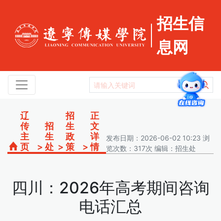
招生信
息网
辽
招
正
传
招
生
文
主
生
政
详
发布日期：2026-06-02 10:23 浏
页
>
处
>
策
>
情
览次数：317次 编辑：招生处
四川：2026年高考期间咨询
电话汇总