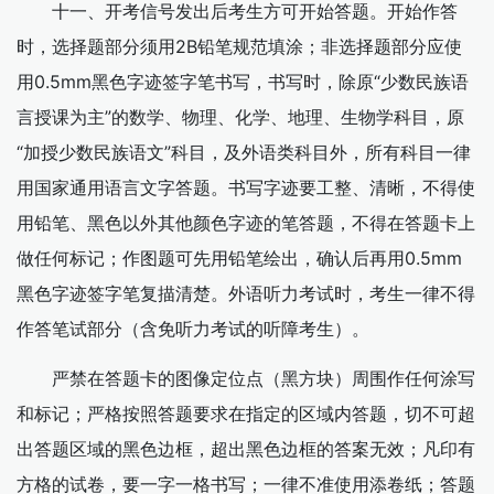
十一、开考信号发出后考生方可开始答题。开始作答
时，选择题部分须用2B铅笔规范填涂；非选择题部分应使
用0.5mm黑色字迹签字笔书写，书写时，除原“少数民族语
言授课为主”的数学、物理、化学、地理、生物学科目，原
“加授少数民族语文”科目，及外语类科目外，所有科目一律
用国家通用语言文字答题。书写字迹要工整、清晰，不得使
用铅笔、黑色以外其他颜色字迹的笔答题，不得在答题卡上
做任何标记；作图题可先用铅笔绘出，确认后再用0.5mm
黑色字迹签字笔复描清楚。外语听力考试时，考生一律不得
作答笔试部分（含免听力考试的听障考生）。
严禁在答题卡的图像定位点（黑方块）周围作任何涂写
和标记；严格按照答题要求在指定的区域内答题，切不可超
出答题区域的黑色边框，超出黑色边框的答案无效；凡印有
方格的试卷，要一字一格书写；一律不准使用添卷纸；答题