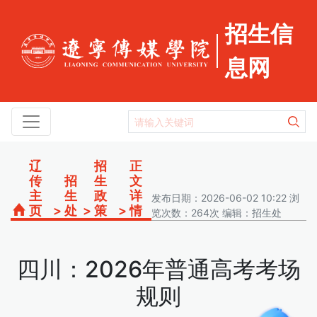
招生信
息网
辽
招
正
传
招
生
文
主
生
政
详
发布日期：2026-06-02 10:22 浏
页
>
处
>
策
>
情
览次数：264次 编辑：招生处
四川：2026年普通高考考场
规则