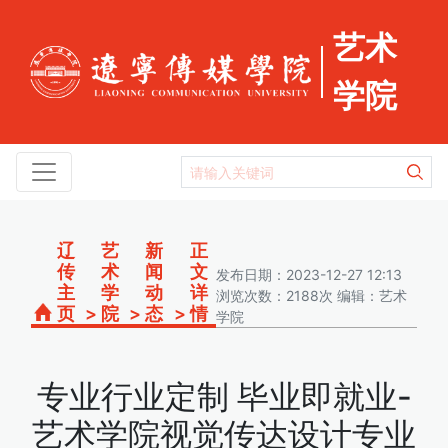
艺术
学院
辽
艺
新
正
传
术
闻
文
发布日期：2023-12-27 12:13
主
学
动
详
浏览次数：2188次 编辑：艺术
页
>
院
>
态
>
情
学院
专业行业定制 毕业即就业-
艺术学院视觉传达设计专业