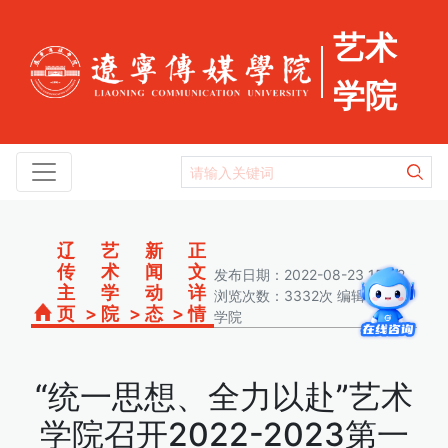
艺术
学院
辽
艺
新
正
传
术
闻
文
发布日期：2022-08-23 15:52
主
学
动
详
浏览次数：3332次 编辑：艺术
页
>
院
>
态
>
情
学院
“统一思想、全力以赴”艺术
学院召开2022-2023第一