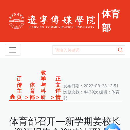
体育
部
教
辽
学
正
传
体
与
文
发布日期：2022-08-23 13:51
主
育
科
详
浏览次数：4439次 编辑：体育
页
>
部
>
研
>
情
部
体育部召开—新学期姜校长