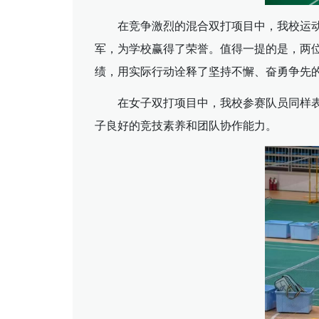
在竞争激烈的混合双打项目中，我校运
军，为学校赢得了荣誉。值得一提的是，两位
绩，用实际行动诠释了坚持不懈、奋勇争先
在女子双打项目中，我校参赛队员同样
子良好的竞技素养和团队协作能力。