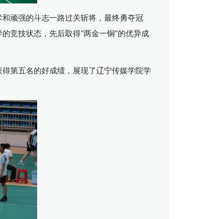
术和顽强的斗志一路过关斩将，最终勇夺冠
的竞技状态，先后取得“两金一铜”的优异成
获得第五名的好成绩，展现了辽宁传媒学院学