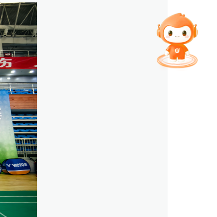
智能问答
留言板
直通专业