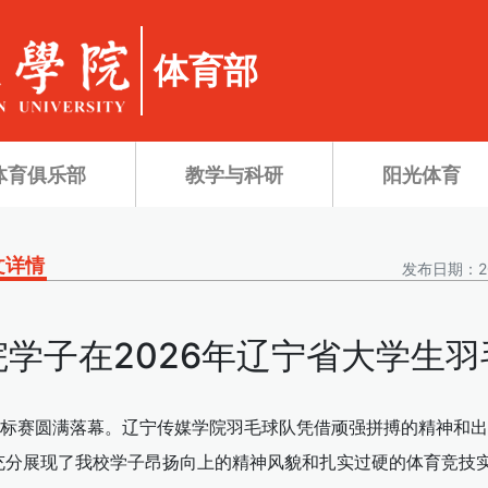
体育部
体育俱乐部
教学与科研
阳光体育
文详情
发布日期：20
学子在2026年辽宁省大学生
球锦标赛圆满落幕。辽宁传媒学院羽毛球队凭借顽强拼搏的精神和
充分展现了我校学子昂扬向上的精神风貌和扎实过硬的体育竞技