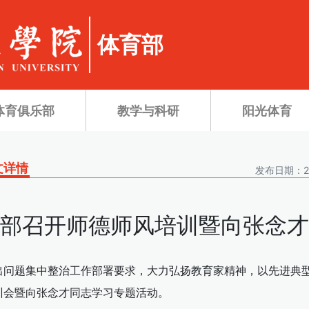
体育部
体育俱乐部
教学与科研
阳光体育
文详情
发布日期：20
部召开师德师风培训暨向张念才
出问题集中整治工作部署要求，大力弘扬教育家精神，以先进典型
训会暨向张念才同志学习专题活动。