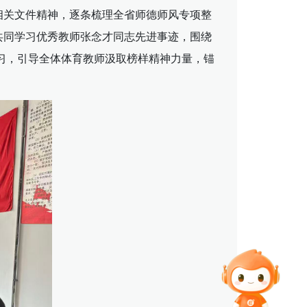
相关文件精神，逐条梳理全省师德师风专项整
共同学习优秀教师张念才同志先进事迹，围绕
习，引导全体体育教师汲取榜样精神力量，锚
智能问答
留言板