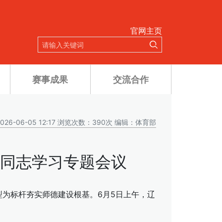
官网主页
赛事成果
交流合作
26-06-05 12:17 浏览次数：390次 编辑：体育部
同志学习专题会议
为标杆夯实师德建设根基。6月5日上午，辽