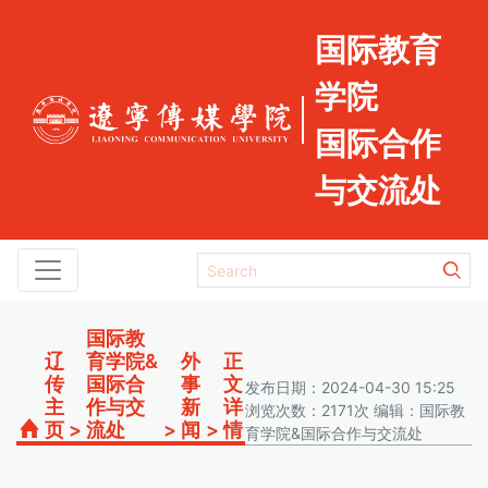
国际教育
学院
国际合作
与交流处
国际教
辽
育学院&
外
正
传
国际合
事
文
发布日期：2024-04-30 15:25
主
作与交
新
详
浏览次数：2171次 编辑：国际教
页
>
流处
>
闻
>
情
育学院&国际合作与交流处