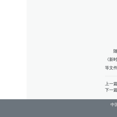
《新
等文
上一
下一
中