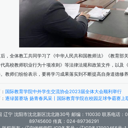
随后，全体教工共同学习了《中华人民共和国教师法》《教育部
时代高校教师职业行为十项准则》等法律法规和政策文件，以及
件。教师们纷纷表示，要将学习成果落实到不断提高自身道德修
篇：
国际教育学院中外学生交流协会2023届全体大会顺利举行
篇：
逐绿茵赛场 扬青春风采丨国际教育学院在校园足球争霸赛上
国 辽宁 沈阳市沈北新区沈北路30号 邮编：110030 联系电话：02
89745600 传真：024-89736291