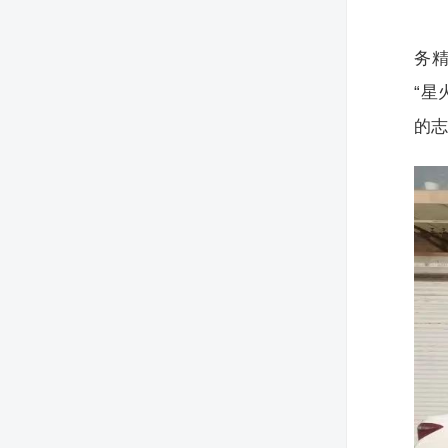
务
“星
的