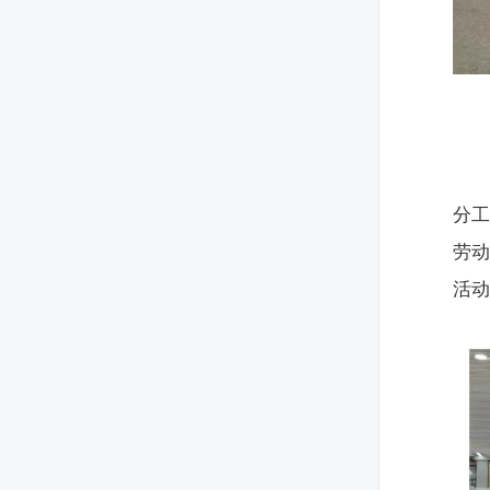
分
劳
活