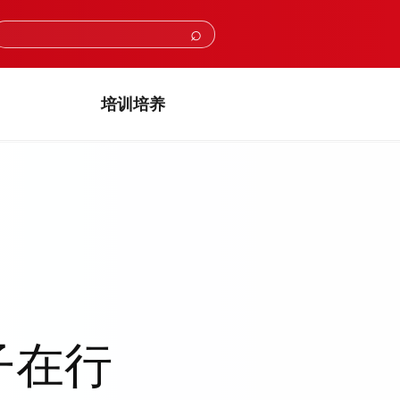
⌕
培训培养
子在行