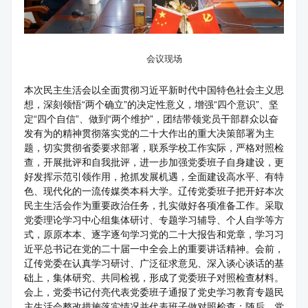
会议现场
本次民主生活会以全面贯彻习近平新时代中国特色社会主义思
想，深刻领悟“两个确立”的决定性意义，增强“四个意识”、坚
定“四个自信”、做到“两个维护”，团结带领党员干部群众以奋
发有为的精神贯彻落实党的二十大作出的重大决策部署为主
题，切实贯彻省委要求部署，联系学校工作实际，严格对照检
查，开展批评和自我批评，进一步加强党委班子自身建设，更
好发挥示范引领作用，抢抓发展机遇，全面建设高水平、有特
色、现代化的一流传媒类本科大学。辽传党委班子把开好本次
民主生活会作为重要政治任务，扎实做好各项准备工作。采取
党委理论学习中心组集体研讨、专题学习辅导、个人自学等方
式，原原本本、逐字逐句学习党的二十大报告和党章，学习习
近平总书记在党的二十届一中全会上的重要讲话精神。会前，
辽传党委在认真学习研讨、广泛征求意见、深入谈心谈话的基
础上，集体研究、共同检视，形成了党委班子对照检查材料。
会上，党委书记付亮代表党委班子通报了党史学习教育专题民
主生活会整改措施落实情况并代表班子做对照检查；随后，党