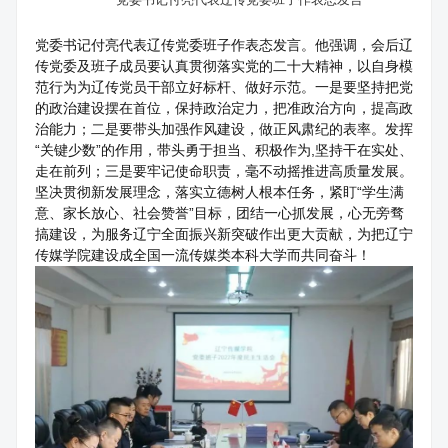
党委书记付亮代表辽传党委班子作表态发言。他强调，会后辽
传党委及班子成员要认真贯彻落实党的二十大精神，以自身模
范行为为辽传党员干部立好标杆、做好示范。一是要坚持把党
的政治建设摆在首位，保持政治定力，把准政治方向，提高政
治能力；二是要带头加强作风建设，做正风肃纪的表率。发挥
“关键少数”的作用，带头勇于担当、积极作为,坚持干在实处、
走在前列；三是要牢记使命职责，毫不动摇推进高质量发展。
坚决贯彻新发展理念，落实立德树人根本任务，紧盯“学生满
意、家长放心、社会赞誉”目标，团结一心抓发展，心无旁骛
搞建设，为服务辽宁全面振兴新突破作出更大贡献，为把辽宁
传媒学院建设成全国一流传媒类本科大学而共同奋斗！