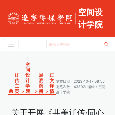
空间设
计学院
空
间
辽
设
展
正
传
计
赛
文
发布日期：2023-10-17 08:55
主
学
演
详
浏览次数：4380次 编辑：空间
页
>
院
>
播
>
情
设计学院
关于开展《共美辽传·同心