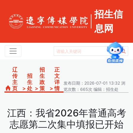
招生信
息网
辽
招
正
传
招
生
文
主
生
政
详
发布日期：2026-07-01 13:32 浏
页
>
处
>
策
>
情
览次数：665次 编辑：招生处
江西：我省2026年普通高考
志愿第二次集中填报已开始