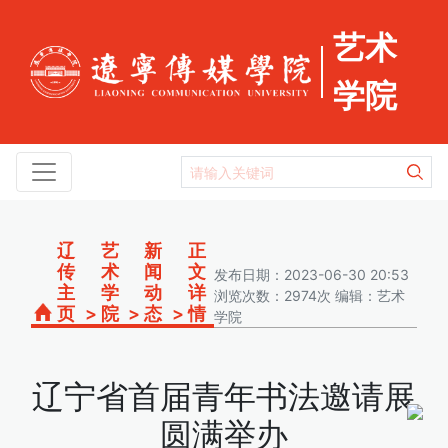
艺术
学院
辽
艺
新
正
传
术
闻
文
发布日期：2023-06-30 20:53
主
学
动
详
浏览次数：2974次 编辑：艺术
页
>
院
>
态
>
情
学院
辽宁省首届青年书法邀请展
圆满举办