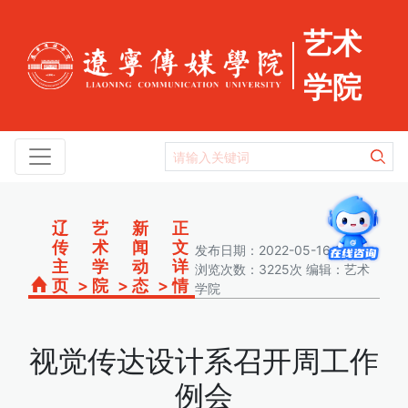
艺术
学院
辽
艺
新
正
传
术
闻
文
发布日期：2022-05-16 15:56
主
学
动
详
浏览次数：3225次 编辑：艺术
页
>
院
>
态
>
情
学院
视觉传达设计系召开周工作
例会