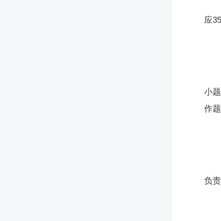
应3
小题
作题
负