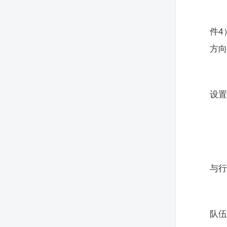
件
方
设
与
队