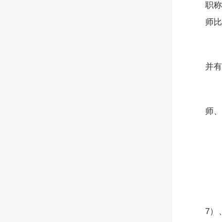
职称
师比
并有
师
7