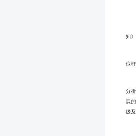
知》
位
分
展
级