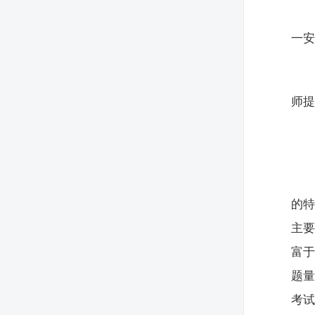
一
师
的
主
富
题
考