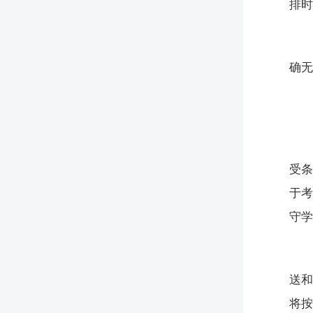
排
确
受
于
守
送
将