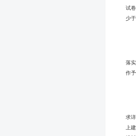
试卷
少于
落
作
求详
上建