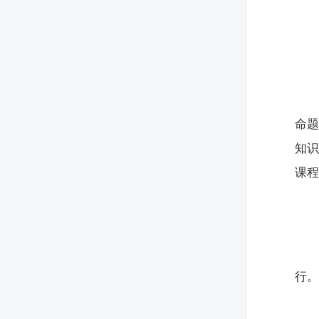
命
知
课
行