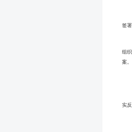
签
组
案
实