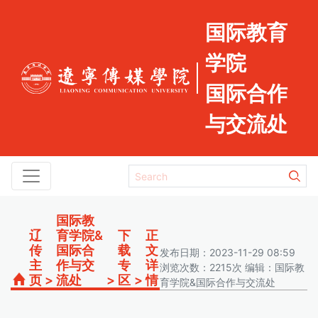
国际教育
学院
国际合作
与交流处
国际教
辽
育学院&
下
正
传
国际合
载
文
发布日期：2023-11-29 08:59
主
作与交
专
详
浏览次数：2215次 编辑：国际教
页
>
流处
>
区
>
情
育学院&国际合作与交流处