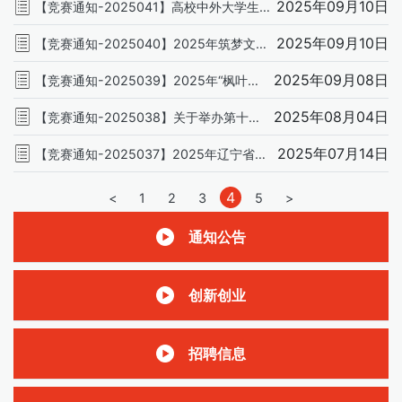
2025年09月10日
【竞赛通知-2025041】高校中外大学生中华经典诵写2025年辽宁省讲大赛——“诗教中国”经典讲解大赛
2025年09月10日
【竞赛通知-2025040】2025年筑梦文旅——辽宁省大学生影像艺术创新创业大赛
2025年09月08日
【竞赛通知-2025039】2025年“枫叶优体”杯辽宁省大学生“互联网+儿童·生活·环境”创意项目大赛
2025年08月04日
【竞赛通知-2025038】关于举办第十届两岸新锐设计竞赛·华灿奖的通知
2025年07月14日
【竞赛通知-2025037】2025年辽宁省第四届大学生企业云服务开发者大赛通知
文
4
<
1
2
3
5
>
章
通知公告
分
创新创业
页
招聘信息