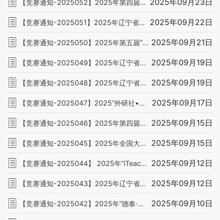
2025年09月23日
【竞赛通知-2025052】2025年第四届辽宁省体育文化与运动健康促进大学生创新创业大赛
2025年09月22日
【竞赛通知-2025051】2025年辽宁省普通高等学校大学生第四届“星海奖”海洋文化创意设计大赛
2025年09月21日
【竞赛通知-2025050】2025年第五届“第嘉杯”中华优秀传统文化创新设计大赛
2025年09月19日
【竞赛通知-2025049】2025年辽宁省大学生网络营销技能大赛
2025年09月19日
【竞赛通知-2025048】2025年辽宁省普通高等学校大学生国潮文化设计应用比赛
2025年09月17日
【竞赛通知-2025047】2025“外研社•国才杯”“理解当代中国”全国大学 外语能力大赛学生组笔译赛项报
2025年09月15日
【竞赛通知-2025046】2025年第四届辽宁省工业遗产改造与保护创新设计大赛
2025年09月15日
【竞赛通知-2025045】2025年全国大学生数字媒体科技作品及创意竞赛通知
2025年09月12日
【竞赛通知-2025044】 2025年“iTeach” 辽宁省大学生数字化教育应用创新大赛
2025年09月12日
【竞赛通知-2025043】2025年辽宁省普通高等院校动植物标本制作大赛
2025年09月10日
【竞赛通知-2025042】2025年“德泰·氢水杯”东北三省一区第五届大学生生态环保作品竞赛