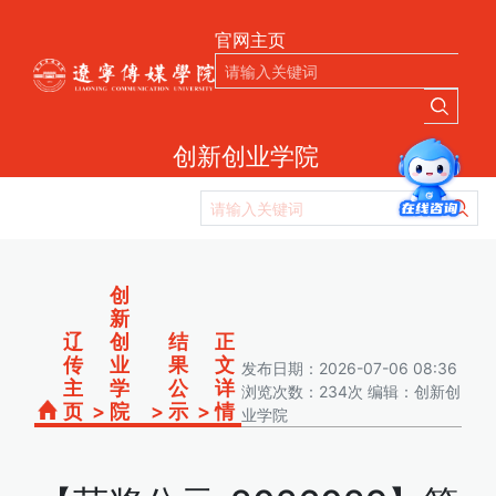
官网主页
创新创业学院
创
新
辽
创
结
正
传
业
果
文
发布日期：2026-07-06 08:36
主
学
公
详
浏览次数：234次 编辑：创新创
页
>
院
>
示
>
情
业学院