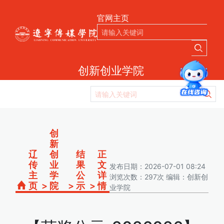
官网主页
创新创业学院
创
新
辽
创
结
正
传
业
果
文
发布日期：2026-07-01 08:24
主
学
公
详
浏览次数：297次 编辑：创新创
页
>
院
>
示
>
情
业学院