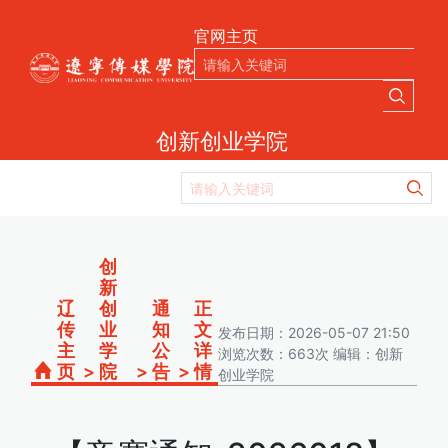
官网主页
创新创业学院
创
新
辽
创
通
正
传
业
知
文
发布日期：2026-05-07 21:50
主
学
公
详
浏览次数：663次 编辑：创新
页
>
院
>
告
>
情
创业学院