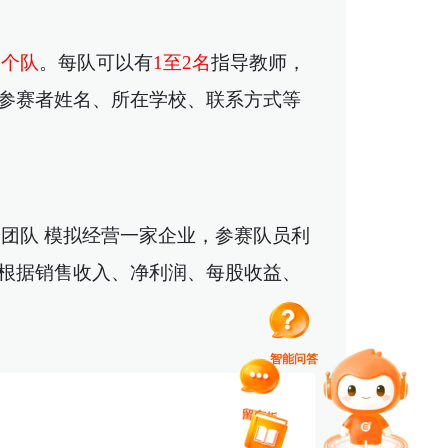
⼀个队
。每队可以有
1至2名
指导教师，
参赛者姓名、所在学校、联系方式等
团队 模拟经营一家企业，参赛队员利
根据销售收入、净利润、每股收益、
智能问答
留言板