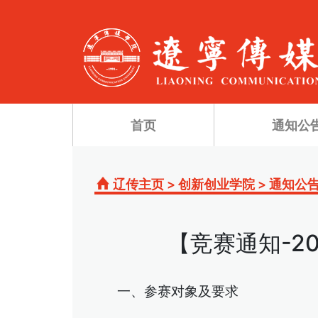
首页
通知公
辽传主页
>
创新创业学院
>
通知公
【竞赛通知-2
一、参赛对象及要求