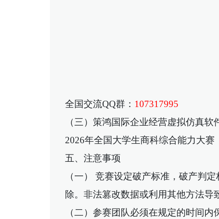
全国交流QQ群：
107317995
（三）策鸿国际企业经营虚拟仿真软
2026年全国大学生商科综合能力大赛
五、注意事项
（一） 竞赛设定破产标准，破产判定
除。非法篡改数据或利用其他方法导
（二）参赛团队必须在规定的时间内