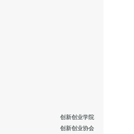
创新创业学院
创新创业协会