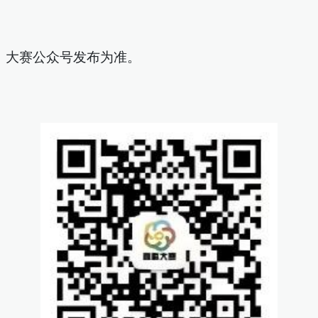
、大赛公众号发布为准。