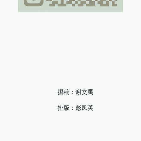
撰稿：谢文禹
排版：彭凤英