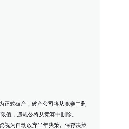
即为正式破产，破产公司将从竞赛中删
下限值，违规公将从竞赛中删除。
统视为自动放弃当年决策。保存决策