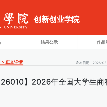
创新创业学院
告
结果公示
作品
告
>
正文详情
发布日期：2026-03
026010】2026年全国⼤学⽣