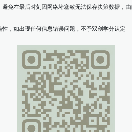
，避免在最后时刻因网络堵塞致无法保存决策数据，由
确性，如出现任何信息错误问题，不予双创学分认定