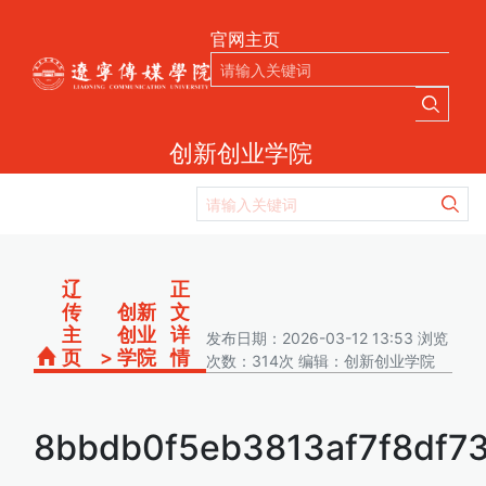
官网主页
创新创业学院
辽
正
传
创新
文
主
创业
详
发布日期：2026-03-12 13:53 浏览
页
>
学院
情
次数：314次 编辑：创新创业学院
8bbdb0f5eb3813af7f8df7