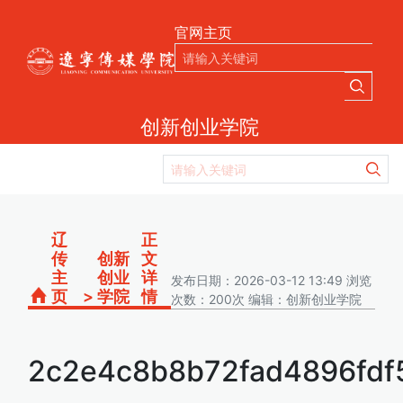
官网主页
创新创业学院
辽
正
传
创新
文
主
创业
详
发布日期：2026-03-12 13:49 浏览
页
>
学院
情
次数：200次 编辑：创新创业学院
2c2e4c8b8b72fad4896fdf