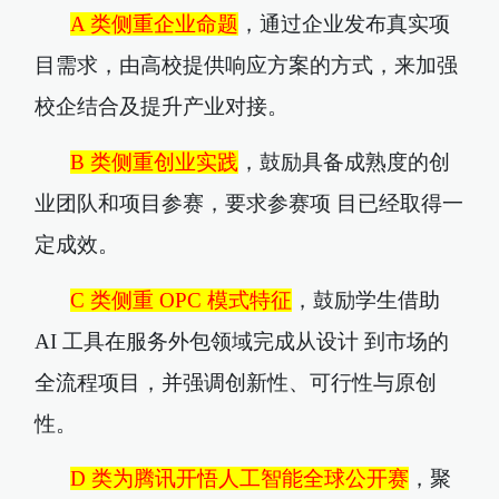
A 类侧重企业命题
，通过企业发布真实项
目需求，由高校提供响应方案的方式，来加强
校企结合及提升产业对接。
B 类侧重创业实践
，鼓励具备成熟度的创
业团队和项目参赛，要求参赛项 目已经取得一
定成效。
C 类侧重 OPC 模式特征
，鼓励学生借助
AI 工具在服务外包领域完成从设计 到市场的
全流程项目，并强调创新性、可行性与原创
性。
D 类为腾讯开悟人工智能全球公开赛
，聚